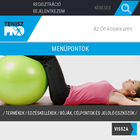
REGISZTRÁCIÓ
BEJELENTKEZEM
Az Ön kosara üres
MENÜPONTOK
/
TERMÉKEK
/
EDZÉSKELLÉKEK
/
BÓJÁK, CÉLPONTOK ÉS JELÖLŐ ESZKÖZÖK
/
VISSZA