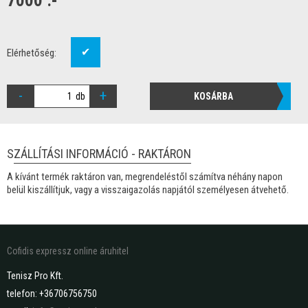
7000 .-
✔
Elérhetőség:
-
+
db
KOSÁRBA
SZÁLLÍTÁSI INFORMÁCIÓ - RAKTÁRON
A kívánt termék raktáron van, megrendeléstől számítva néhány napon
belül kiszállítjuk, vagy a visszaigazolás napjától személyesen átvehető.
Cofidis expressz online áruhitel
Tenisz Pro Kft.
telefon: +36706756750