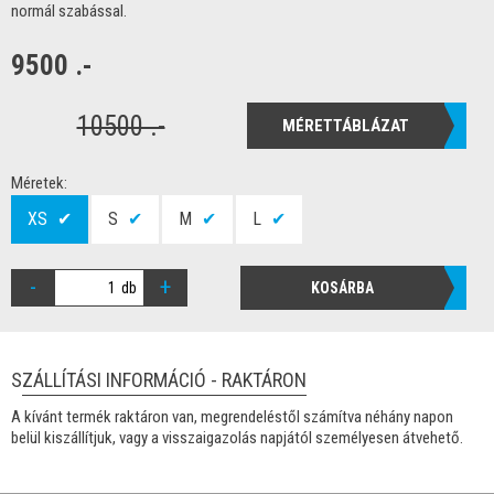
normál szabással.
9500 .-
10500 .-
MÉRETTÁBLÁZAT
Méretek:
XS
✔
S
✔
M
✔
L
✔
-
+
db
KOSÁRBA
SZÁLLÍTÁSI INFORMÁCIÓ - RAKTÁRON
A kívánt termék raktáron van, megrendeléstől számítva néhány napon
belül kiszállítjuk, vagy a visszaigazolás napjától személyesen átvehető.