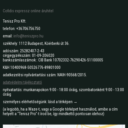
Cofidis expressz online áruhitel
Tenisz Pro Kft.
telefon: +36706756750
email:
info@teniszpro.hu
székhely: 1112 Budapest, Köérberki út 36.
adószám: 25282407-2-43
cégjegyzékszám: 01-09-206020
bankszámlaszámok:: CIB Bank 10702332-76290426-51100005
K&H 10400968-50526776-89801000
adatkezelési nyilvántartási szám: NAIH-90568/2015.
adatvédelmi tájékoztató
nyitvatartás: munkanapokon 9:00 - 18:00 óráig, szombatonként 9:00 - 13:00
óráig
személyes elérhetőségünk: lásd a térképen →
(a legjobb, ha a Waze-t, vagy a Google térképet használod, amibe a cím
helyett a "Tenisz Pro"-t írod be, így mindkettő pontosan idehoz)