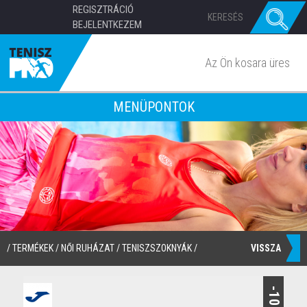
REGISZTRÁCIÓ
BEJELENTKEZEM
Az Ön kosara üres
MENÜPONTOK
VISSZA
/
TERMÉKEK
/
NŐI RUHÁZAT
/
TENISZSZOKNYÁK
/
-10%