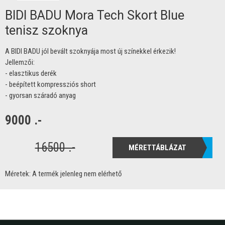
BIDI BADU Mora Tech Skort Blue
tenisz szoknya
A BIDI BADU jól bevált szoknyája most új színekkel érkezik!
Jellemzői:
- elasztikus derék
- beépített kompressziós short
- gyorsan száradó anyag
9000 .-
16500 .-
MÉRETTÁBLÁZAT
Méretek:
A termék jelenleg nem elérhető