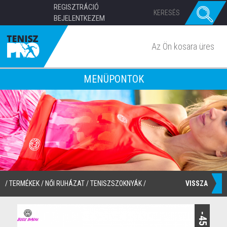
REGISZTRÁCIÓ
BEJELENTKEZEM
Az Ön kosara üres
MENÜPONTOK
VISSZA
/
TERMÉKEK
/
NŐI RUHÁZAT
/
TENISZSZOKNYÁK
/
-45%