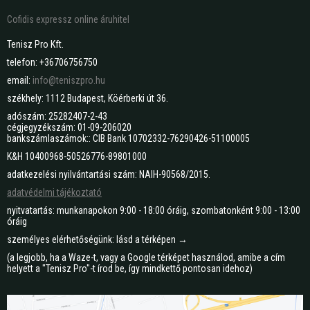
Cofidis expressz online áruhitel
Tenisz Pro Kft.
telefon: +36706756750
email:
info@teniszpro.hu
székhely: 1112 Budapest, Köérberki út 36.
adószám: 25282407-2-43
cégjegyzékszám: 01-09-206020
bankszámlaszámok:: CIB Bank 10702332-76290426-51100005
K&H 10400968-50526776-89801000
adatkezelési nyilvántartási szám: NAIH-90568/2015.
adatvédelmi tájékoztató
nyitvatartás: munkanapokon 9:00 - 18:00 óráig, szombatonként 9:00 - 13:00
óráig
személyes elérhetőségünk: lásd a térképen →
(a legjobb, ha a Waze-t, vagy a Google térképet használod, amibe a cím
helyett a "Tenisz Pro"-t írod be, így mindkettő pontosan idehoz)