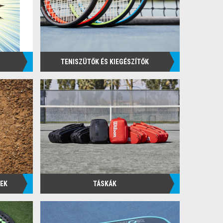
TENISZÜTŐK ÉS KIEGÉSZÍTŐK
PEK
TÁSKÁK