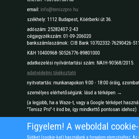
email:
info@teniszpro.hu
székhely: 1112 Budapest, Köérberki út 36.
adószám: 25282407-2-43
cégjegyzékszám: 01-09-206020
bankszámlaszámok:: CIB Bank 10702332-76290426-51
K&H 10400968-50526776-89801000
adatkezelési nyilvántartási szám: NAIH-90568/2015.
adatvédelmi tájékoztató
nyitvatartás: munkanapokon 9:00 - 18:00 óráig, szombat
személyes elérhetőségünk: lásd a térképen →
(a legjobb, ha a Waze-t, vagy a Google térképet haszná
"Tenisz Pro"-t írod be, így mindkettő pontosan idehoz)
Figyelem! A weboldal cookie-
Honlapkészítés: Ujlap.hu
Sütiket (cookie-kat) használunk a forgalom elemzéséhez. Az o