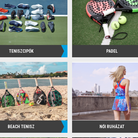
TENISZCIPŐK
PADEL
BEACH TENISZ
NŐI RUHÁZAT