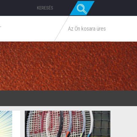
T
Az Ön kosara üres