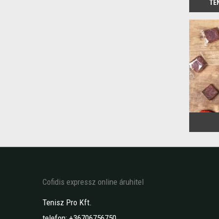
TE
Cofidis expressz online áruhitel
Tenisz Pro Kft.
telefon: +36706756750