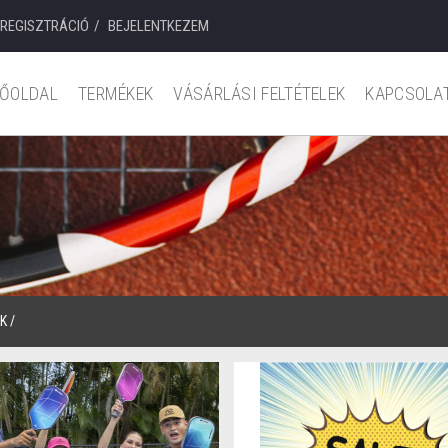
REGISZTRÁCIÓ
BEJELENTKEZEM
ŐOLDAL
TERMÉKEK
VÁSÁRLÁSI FELTÉTELEK
KAPCSOLA
K
/