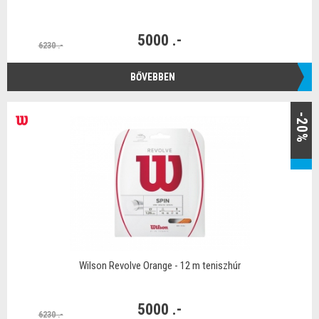
5000 .-
6230 .-
BŐVEBBEN
-20%
Wilson Revolve Orange - 12 m teniszhúr
5000 .-
6230 .-