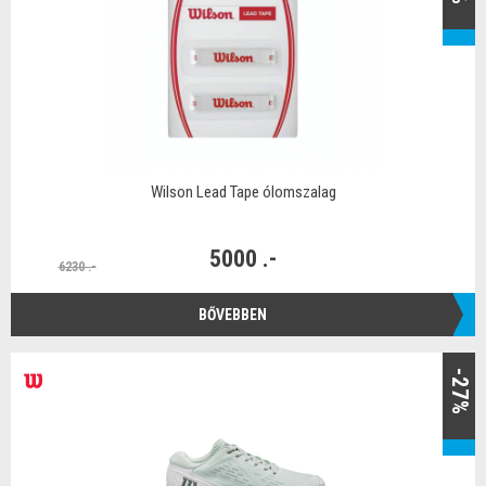
Wilson Lead Tape ólomszalag
5000 .-
6230 .-
BŐVEBBEN
-27%