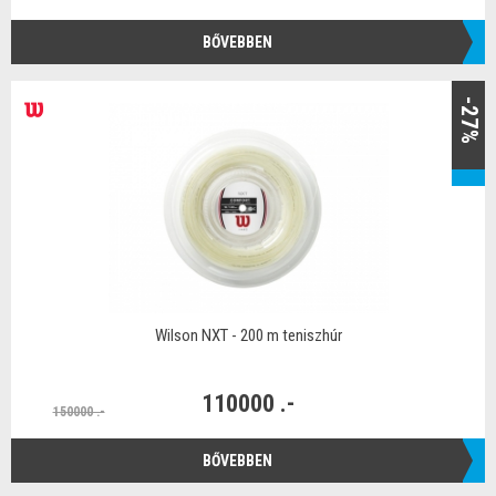
BŐVEBBEN
-27%
Wilson NXT - 200 m teniszhúr
110000 .-
150000 .-
BŐVEBBEN