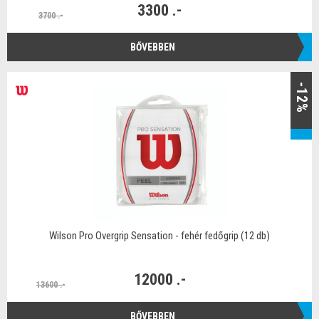
3300 .-
3700 .-
BŐVEBBEN
-12%
Wilson Pro Overgrip Sensation - fehér fedőgrip (12 db)
12000 .-
13600 .-
BŐVEBBEN