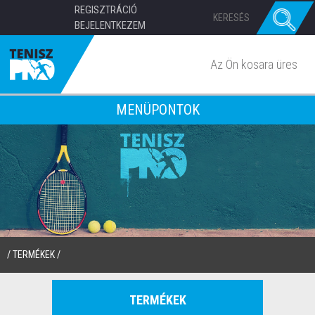
REGISZTRÁCIÓ
BEJELENTKEZEM
Az Ön kosara üres
MENÜPONTOK
/
TERMÉKEK
/
TERMÉKEK