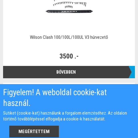
Wilson Clash 100/100L/100UL V3 húrvezető
3500 .-
BŐVEBBEN
Figyelem! A weboldal cookie-kat
használ.
Sütiket (cookie-kat) használunk a forgalom elemzéséhez. Az oldalon
történő továbblépéssel elfogadja a cookie-k használatát.
MEGÉRTETTEM