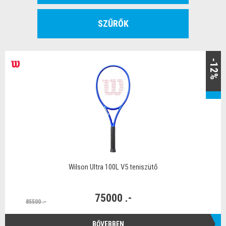
SZŰRŐK
-12%
Wilson Ultra 100L V5 teniszütő
75000 .-
85500 .-
BŐVEBBEN