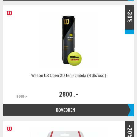
-30%
Wilson US Open XD teniszlabda (4 db/cső)
2800 .-
3990 .-
BŐVEBBEN
-20%