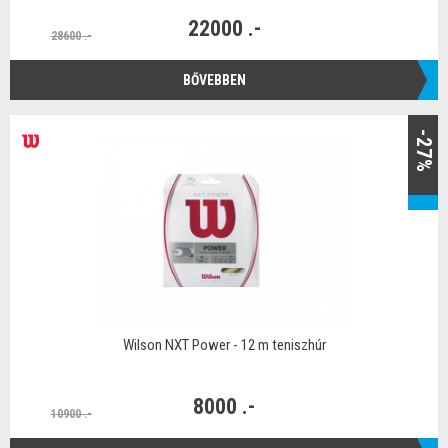
22000 .-
28600 .-
BŐVEBBEN
-27%
Wilson NXT Power - 12 m teniszhúr
8000 .-
10900 .-