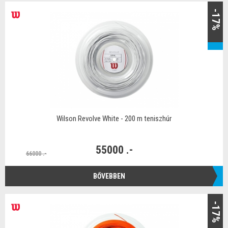
-17%
Wilson Revolve White - 200 m teniszhúr
55000 .-
66000 .-
BŐVEBBEN
-17%