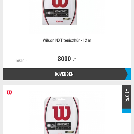
Wilson NXT teniszhúr - 12 m
8000 .-
10500 .-
BŐVEBBEN
-17%