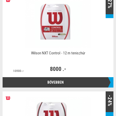
-27%
Wilson NXT Control - 12 m teniszhúr
8000 .-
10900 .-
BŐVEBBEN
-24%