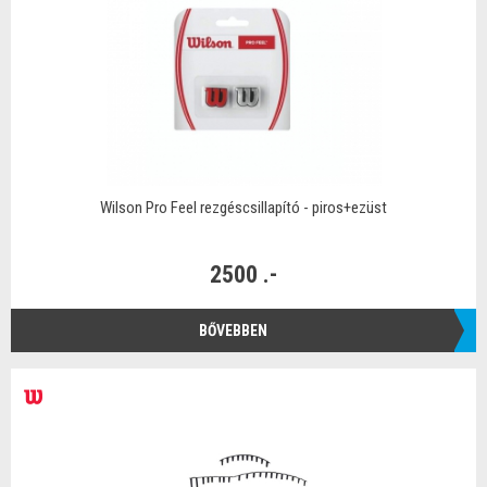
Wilson Pro Feel rezgéscsillapító - piros+ezüst
2500 .-
BŐVEBBEN