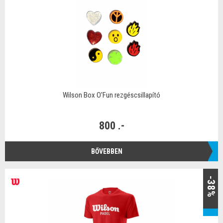
Wilson Box O'Fun rezgéscsillapító
800 .-
BŐVEBBEN
-38%