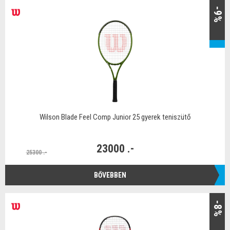
-9%
Wilson Blade Feel Comp Junior 25 gyerek teniszütő
23000 .-
25300 .-
BŐVEBBEN
-8%