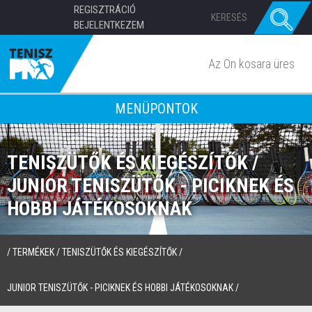
REGISZTRÁCIÓ
BEJELENTKEZEM
Az Ön kosara üres
MENÜPONTOK
TENISZÜTŐK ÉS KIEGÉSZÍTŐK /
JUNIOR TENISZÜTŐK - PICIKNEK ÉS
HOBBI JÁTÉKOSOKNAK
/
TERMÉKEK
/
TENISZÜTŐK ÉS KIEGÉSZÍTŐK
/
JUNIOR TENISZÜTŐK - PICIKNEK ÉS HOBBI JÁTÉKOSOKNAK
/