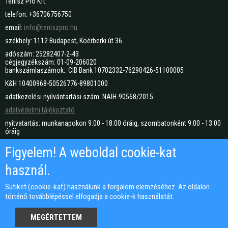
Tenisz Pro Kft.
telefon: +36706756750
email:
info@teniszpro.hu
székhely: 1112 Budapest, Köérberki út 36.
adószám: 25282407-2-43
cégjegyzékszám: 01-09-206020
bankszámlaszámok:: CIB Bank 10702332-76290426-51100005
K&H 10400968-50526776-89801000
adatkezelési nyilvántartási szám: NAIH-90568/2015.
adatvédelmi tájékoztató
nyitvatartás: munkanapokon 9:00 - 18:00 óráig, szombatonként 9:00 - 13:00
óráig
személyes elérhetőségünk: lásd a térképen →
Figyelem! A weboldal cookie-kat
(a legjobb, ha a Waze-t, vagy a Google térképet használod, amibe a cím
helyett a "Tenisz Pro"-t írod be, így mindkettő pontosan idehoz)
használ.
Sütiket (cookie-kat) használunk a forgalom elemzéséhez. Az oldalon
történő továbblépéssel elfogadja a cookie-k használatát.
MEGÉRTETTEM