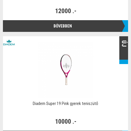
12000 .-
BŐVEBBEN
ÚJ
Diadem Super 19 Pink gyerek teniszütő
10000 .-