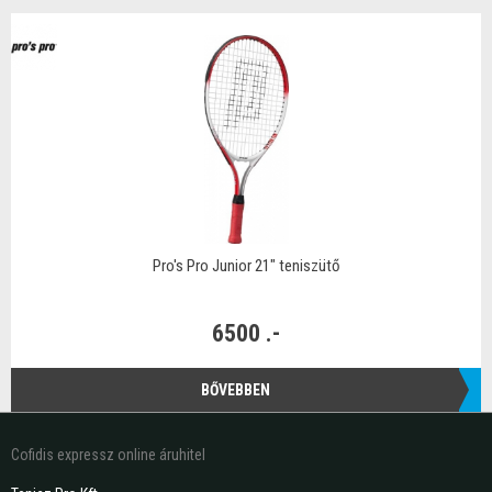
Pro's Pro Junior 21" teniszütő
6500 .-
BŐVEBBEN
Cofidis expressz online áruhitel