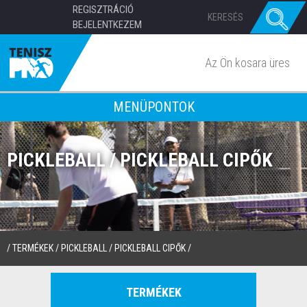
REGISZTRÁCIÓ
BEJELENTKEZEM
Az Ön kosara üres
MENÜPONTOK
PICKLEBALL / PICKLEBALL CIPŐK
/
TERMÉKEK
/
PICKLEBALL
/
PICKLEBALL CIPŐK
/
TERMÉKEK