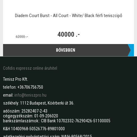
Diadem Court Burst - All Court - White/ Black férfi teniszcipő
40000 .-
62000 .-
BŐVEBBEN
Cofidis expressz online áruhitel
Tenisz Pro Kft.
telefon: +36706756750
email:
info@teniszpro.hu
székhely: 1112 Budapest, Köérberki út 36.
adószám: 25282407-2-43
cégjegyzékszám: 01-09-206020
bankszámlaszámok:: CIB Bank 10702332-76290426-51100005
K&H 10400968-50526776-89801000
adatkezelési nyilvántartási szám: NAIH-90568/2015.