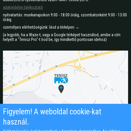
adatvédelmi tájékoztató
nyitvatartás: munkanapokon 9:00 - 18:00 óráig, szombatonként 9:00 - 13:00
óráig
személyes elérhetőségünk: lásd a térképen →
(a legjobb, ha a Waze-t, vagy a Google térképet használod, amibe a cím
helyett a "Tenisz Pro"-t írod be, így mindkettő pontosan idehoz)
Figyelem! A weboldal cookie-kat
használ.