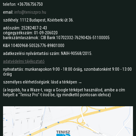
telefon: +36706756750
email:
info@teniszpro.hu
székhely: 1112 Budapest, Köérberki út 36.
adószám: 25282407-2-43
cégjegyzékszám: 01-09-206020
bankszámlaszámok:: CIB Bank 10702332-76290426-51100005
K&H 10400968-50526776-89801000
adatkezelési nyilvántartási szám: NAIH-90568/2015.
adatvédelmi tájékoztató
nyitvatartás: munkanapokon 9:00 - 18:00 óráig, szombatonként 9:00 - 13:00
óráig
személyes elérhetőségünk: lásd a térképen →
(a legjobb, ha a Waze-t, vagy a Google térképet használod, amibe a cím
helyett a "Tenisz Pro"-t írod be, így mindkettő pontosan idehoz)