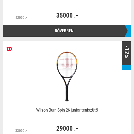
35000 .-
42000 .-
BŐVEBBEN
-12%
Wilson Burn Spin 26 junior teniszütő
29000 .-
33000 .-