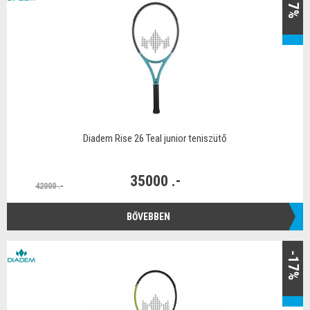
-17%
Diadem Rise 26 Teal junior teniszütő
35000 .-
42000 .-
BŐVEBBEN
-17%