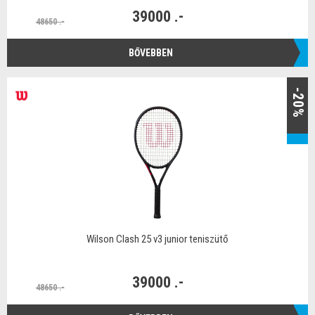
39000 .-
48650 .-
BŐVEBBEN
-20%
Wilson Clash 25 v3 junior teniszütő
39000 .-
48650 .-