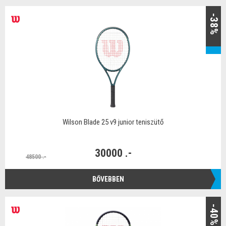
-38%
Wilson Blade 25 v9 junior teniszütő
30000 .-
48500 .-
BŐVEBBEN
-40%