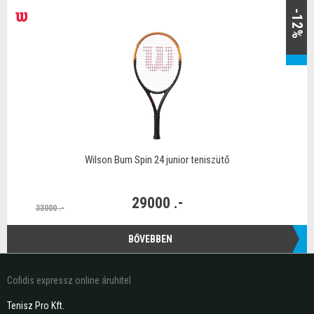
-12%
Wilson Burn Spin 24 junior teniszütő
29000 .-
33000 .-
BŐVEBBEN
Cofidis expressz online áruhitel
Tenisz Pro Kft.