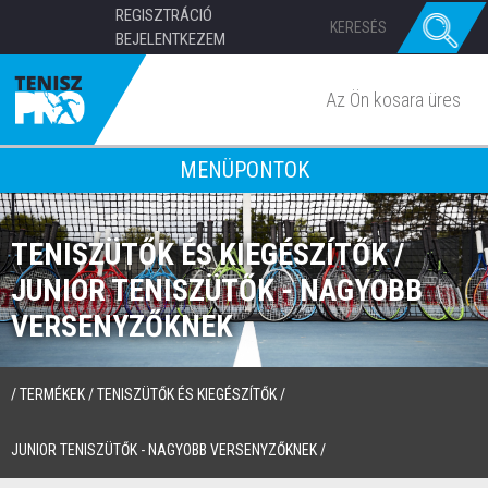
REGISZTRÁCIÓ
BEJELENTKEZEM
Az Ön kosara üres
MENÜPONTOK
TENISZÜTŐK ÉS KIEGÉSZÍTŐK /
JUNIOR TENISZÜTŐK - NAGYOBB
VERSENYZŐKNEK
/
TERMÉKEK
/
TENISZÜTŐK ÉS KIEGÉSZÍTŐK
/
JUNIOR TENISZÜTŐK - NAGYOBB VERSENYZŐKNEK
/