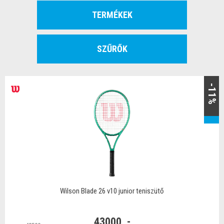
TERMÉKEK
SZŰRŐK
-11%
Wilson Blade 26 v10 junior teniszütő
43000 .-