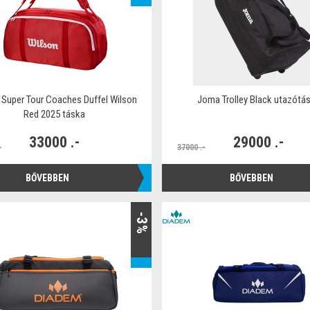
 Super Tour Coaches Duffel Wilson
Joma Trolley Black utazótá
Red 2025 táska
33000 .-
29000 .-
-
37000 .-
BŐVEBBEN
BŐVEBBEN
-3%