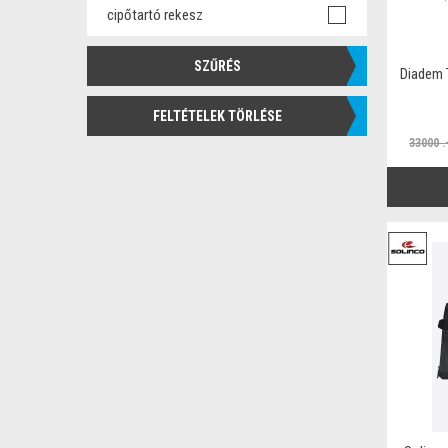
cipőtartó rekesz
SZŰRÉS
Diadem 
FELTÉTELEK TÖRLÉSE
33000 .