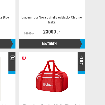
te Blue
Diadem Tour Nova Duffel Bag Black/ Chrome
táska
23000 .-
33000 .-
BŐVEBBEN
ÚJ
-10%