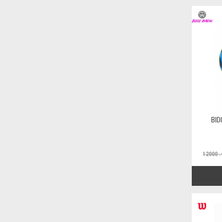
BID
12000 .