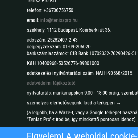
Tenisz Pro Kft.
telefon: +36706756750
email:
info@teniszpro.hu
székhely: 1112 Budapest, Köérberki út 36.
adószám: 25282407-2-43
cégjegyzékszám: 01-09-206020
bankszámlaszámok:: CIB Bank 10702332-76290426-51
K&H 10400968-50526776-89801000
adatkezelési nyilvántartási szám: NAIH-90568/2015.
adatvédelmi tájékoztató
nyitvatartás: munkanapokon 9:00 - 18:00 óráig, szombat
személyes elérhetőségünk: lásd a térképen →
(a legjobb, ha a Waze-t, vagy a Google térképet haszná
"Tenisz Pro"-t írod be, így mindkettő pontosan idehoz)
Figyelem! A weboldal cookie-