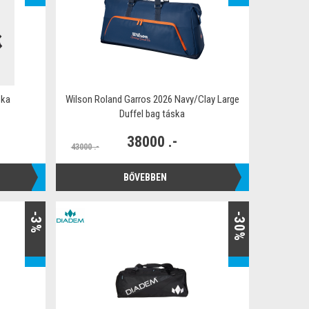
ska
Wilson Roland Garros 2026 Navy/Clay Large
Duffel bag táska
38000 .-
43000 .-
BŐVEBBEN
-3%
-30%