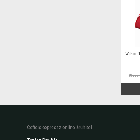
Wilson 
8000 .-
Cofidis expressz online áruhitel