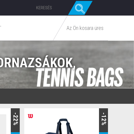
T
Az Ön kosara üres
TORNAZSÁKOK,
-22%
-12%