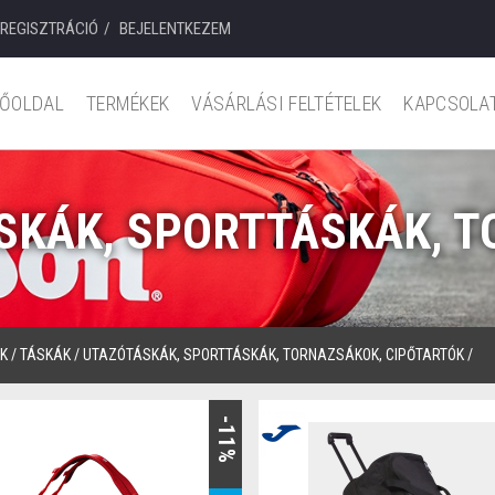
REGISZTRÁCIÓ
BEJELENTKEZEM
ŐOLDAL
TERMÉKEK
VÁSÁRLÁSI FELTÉTELEK
KAPCSOLA
ÁSKÁK, SPORTTÁSKÁK, 
K
/
TÁSKÁK
/
UTAZÓTÁSKÁK, SPORTTÁSKÁK, TORNAZSÁKOK, CIPŐTARTÓK
/
-11%