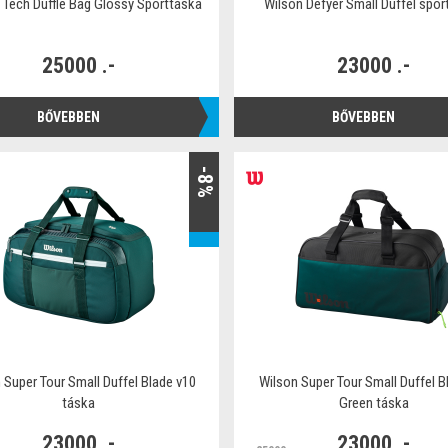
 Tech Duffle Bag Glossy Sporttáska
Wilson Defyer Small Duffel spor
25000 .-
23000 .-
BŐVEBBEN
BŐVEBBEN
-8%
 Super Tour Small Duffel Blade v10
Wilson Super Tour Small Duffel B
táska
Green táska
23000 .-
23000 .-