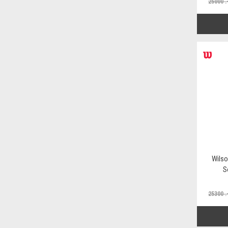
25000 .
Wilso
S
25300 .