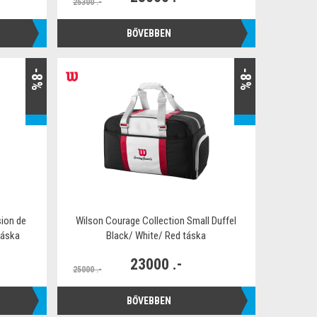
25300 .-
BŐVEBBEN
-8%
-8%
ion de
Wilson Courage Collection Small Duffel
táska
Black/ White/ Red táska
23000 .-
25000 .-
BŐVEBBEN