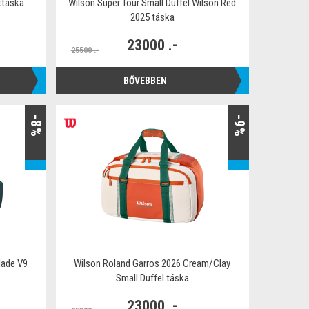
ttáska
Wilson Super Tour Small Duffel Wilson Red
2025 táska
23000 .-
25500 .-
BŐVEBBEN
-8%
-9%
lade V9
Wilson Roland Garros 2026 Cream/Clay
Small Duffel táska
23000 .-