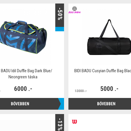
-50%
I BADU Idil Duffle Bag Dark Blue/
BIDI BADU Cusyian Duffle Bag Bla
Neongreen táska
6000 .-
5000 .-
-
13000 .-
BŐVEBBEN
BŐVEBBEN
-13%