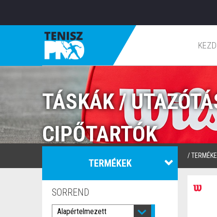
KEZD
TÁSKÁK / UTAZÓT
CIPŐTARTÓK
/
TERMÉKE
TERMÉKEK
SORREND