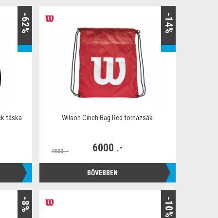
-62%
-14%
ck táska
Wilson Cinch Bag Red tornazsák
6000 .-
7000 .-
BŐVEBBEN
-8%
-10%