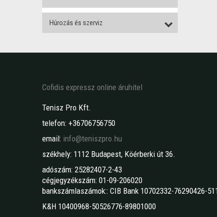
Húrozás és szerviz
Cofidis expressz online áruhitel
Tenisz Pro Kft.
telefon: +36706756750
email:
info@teniszpro.hu
székhely: 1112 Budapest, Köérberki út 36.
adószám: 25282407-2-43
cégjegyzékszám: 01-09-206020
bankszámlaszámok:: CIB Bank 10702332-76290426-51
K&H 10400968-50526776-89801000