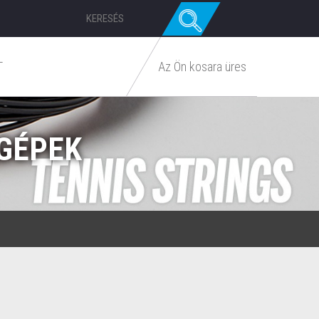
T
Az Ön kosara üres
GÉPEK