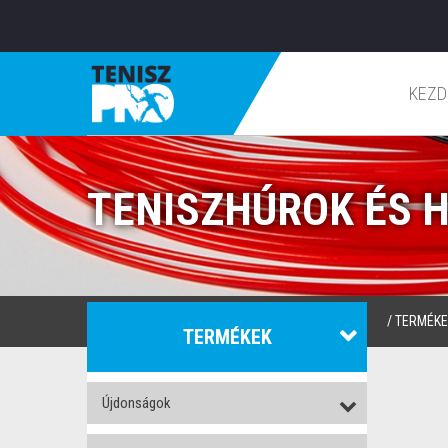
KEZD
TENISZHÚROK ÉS 
/
TERMÉKE
TERMÉKEK
Újdonságok