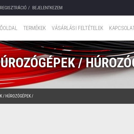
REGISZTRÁCIÓ
BEJELENTKEZEM
ŐOLDAL
TERMÉKEK
VÁSÁRLÁSI FELTÉTELEK
KAPCSOLA
HÚROZÓGÉPEK / HÚROZÓ
K
/
HÚROZÓGÉPEK
/