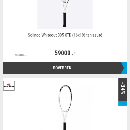
Solinco Whiteout 305 XTD (16x19) teniszütő
59000 .-
90000 .-
BŐVEBBEN
-34%