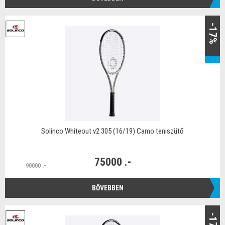
-17%
Solinco Whiteout v2 305 (16/19) Camo teniszütő
75000 .-
90000 .-
BŐVEBBEN
-17%