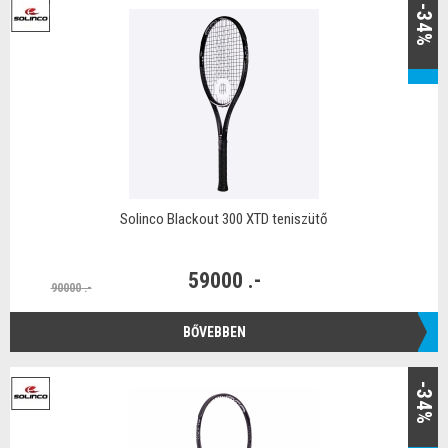
-34%
Solinco Blackout 300 XTD teniszütő
59000 .-
90000 .-
BŐVEBBEN
-34%