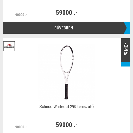
59000 .-
90000 .-
BŐVEBBEN
-34%
Solinco Whiteout 290 teniszütő
59000 .-
90000 .-