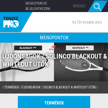
REGISZTRÁCIÓ
BEJELENTKEZEM
Az Ön kosara üres
MENÜPONTOK
ÚJDONSÁGOK / SOLINCO BLACKOUT &
WHITEOUT ÜTŐK
/
TERMÉKEK
/
ÚJDONSÁGOK
/
SOLINCO BLACKOUT & WHITEOUT ÜTŐK
/
TERMÉKEK