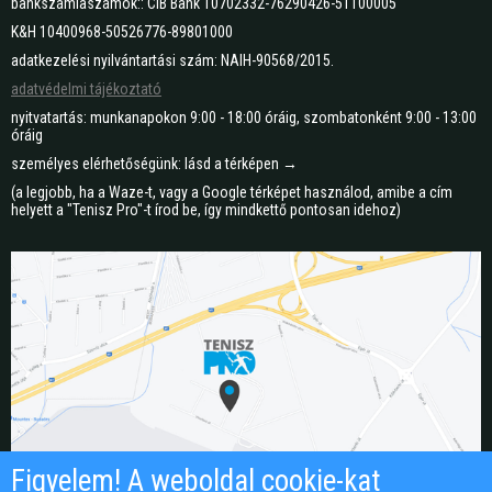
bankszámlaszámok:: CIB Bank 10702332-76290426-51100005
K&H 10400968-50526776-89801000
adatkezelési nyilvántartási szám: NAIH-90568/2015.
adatvédelmi tájékoztató
nyitvatartás: munkanapokon 9:00 - 18:00 óráig, szombatonként 9:00 - 13:00
óráig
személyes elérhetőségünk: lásd a térképen →
(a legjobb, ha a Waze-t, vagy a Google térképet használod, amibe a cím
helyett a "Tenisz Pro"-t írod be, így mindkettő pontosan idehoz)
Figyelem! A weboldal cookie-kat