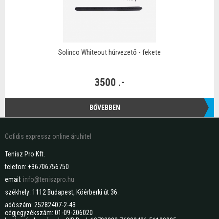
Solinco Whiteout húrvezető - fekete
3500 .-
BŐVEBBEN
Cofidis expressz online áruhitel
Tenisz Pro Kft.
telefon: +36706756750
email:
info@teniszpro.hu
székhely: 1112 Budapest, Köérberki út 36.
adószám: 25282407-2-43
cégjegyzékszám: 01-09-206020