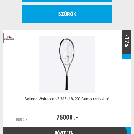
SZŰRŐK
-17%
Solinco Whiteout v2 305 (18/20) Camo teniszütő
75000 .-
90000 .-
BŐVEBBEN