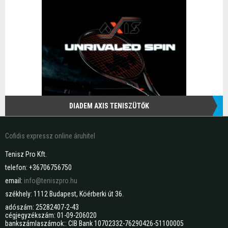
DIADEM AXIS TENISZÜTŐK
Cofidis expressz online áruhitel
Tenisz Pro Kft.
telefon: +36706756750
email:
info@teniszpro.hu
székhely: 1112 Budapest, Köérberki út 36.
adószám: 25282407-2-43
cégjegyzékszám: 01-09-206020
bankszámlaszámok:: CIB Bank 10702332-76290426-51100005