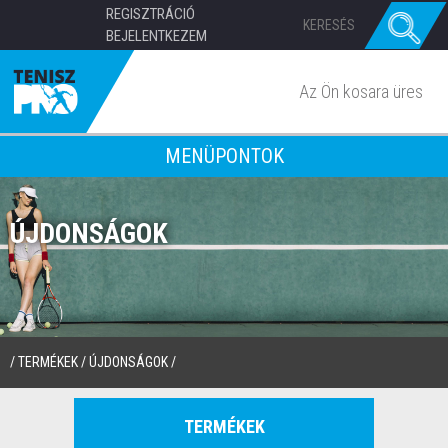
REGISZTRÁCIÓ
BEJELENTKEZEM
Az Ön kosara üres
MENÜPONTOK
ÚJDONSÁGOK
/
TERMÉKEK
/
ÚJDONSÁGOK
/
TERMÉKEK