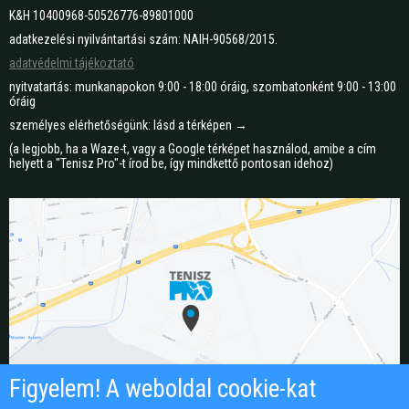
K&H 10400968-50526776-89801000
adatkezelési nyilvántartási szám: NAIH-90568/2015.
adatvédelmi tájékoztató
nyitvatartás: munkanapokon 9:00 - 18:00 óráig, szombatonként 9:00 - 13:00
óráig
személyes elérhetőségünk: lásd a térképen →
(a legjobb, ha a Waze-t, vagy a Google térképet használod, amibe a cím
helyett a "Tenisz Pro"-t írod be, így mindkettő pontosan idehoz)
Figyelem! A weboldal cookie-kat