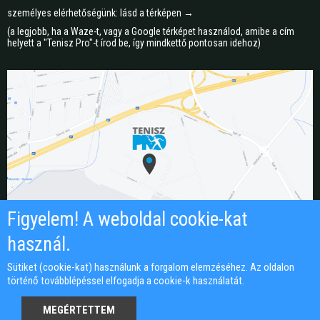
személyes elérhetőségünk: lásd a térképen →
(a legjobb, ha a Waze-t, vagy a Google térképet használod, amibe a cím
helyett a "Tenisz Pro"-t írod be, így mindkettő pontosan idehoz)
Figyelem! A weboldal cookie-kat
használ.
Sütiket (cookie-kat) használunk a forgalom elemzéséhez. Az oldalon
történő továbblépéssel elfogadja a cookie-k használatát.
Honlapkészítés: Ujlap.hu
MEGÉRTETTEM