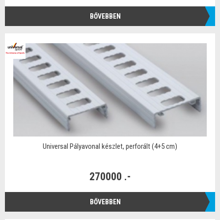
BŐVEBBEN
Universal Pályavonal készlet, perforált (4+5 cm)
270000 .-
BŐVEBBEN