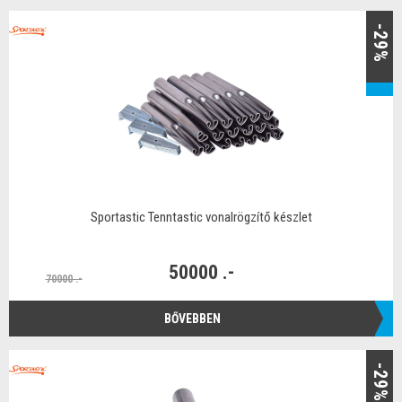
-29%
Sportastic Tenntastic vonalrögzítő készlet
50000 .-
70000 .-
BŐVEBBEN
-29%