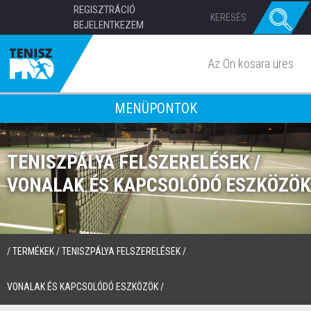
REGISZTRÁCIÓ
BEJELENTKEZEM
Az Ön kosara üres
MENÜPONTOK
TENISZPÁLYA FELSZERELÉSEK /
VONALAK ÉS KAPCSOLÓDÓ ESZKÖZÖK
/
TERMÉKEK
/
TENISZPÁLYA FELSZERELÉSEK
/
VONALAK ÉS KAPCSOLÓDÓ ESZKÖZÖK
/