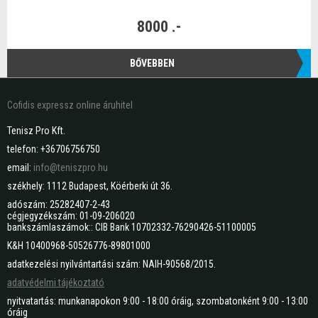
8000 .-
BŐVEBBEN
Cofidis expressz online áruhitel
Tenisz Pro Kft.
telefon: +36706756750
email:
info@teniszpro.hu
székhely: 1112 Budapest, Köérberki út 36.
adószám: 25282407-2-43
cégjegyzékszám: 01-09-206020
bankszámlaszámok:: CIB Bank 10702332-76290426-51100005
K&H 10400968-50526776-89801000
adatkezelési nyilvántartási szám: NAIH-90568/2015.
adatvédelmi tájékoztató
nyitvatartás: munkanapokon 9:00 - 18:00 óráig, szombatonként 9:00 - 13:00
óráig