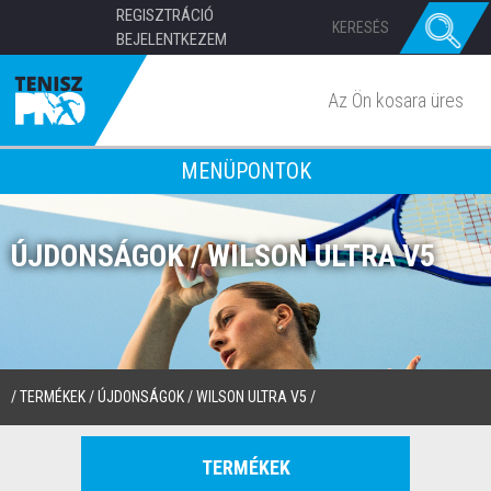
REGISZTRÁCIÓ
BEJELENTKEZEM
Az Ön kosara üres
MENÜPONTOK
ÚJDONSÁGOK / WILSON ULTRA V5
/
TERMÉKEK
/
ÚJDONSÁGOK
/
WILSON ULTRA V5
/
TERMÉKEK