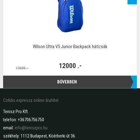
Wilson Ultra V5 Junior Backpack hátizsák
12000 .-
13600 .-
BŐVEBBEN
Cofidis expressz online áruhitel
Tenisz Pro Kft.
telefon: +36706756750
email:
info@teniszpro.hu
székhely: 1112 Budapest, Köérberki út 36.