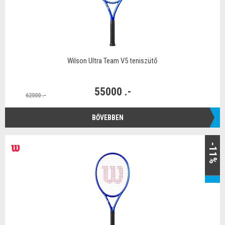
Wilson Ultra Team V5 teniszütő
55000 .-
62000 .-
BŐVEBBEN
-11%