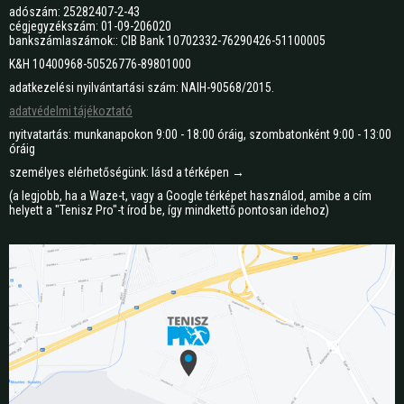
adószám: 25282407-2-43
cégjegyzékszám: 01-09-206020
bankszámlaszámok:: CIB Bank 10702332-76290426-51100005
K&H 10400968-50526776-89801000
adatkezelési nyilvántartási szám: NAIH-90568/2015.
adatvédelmi tájékoztató
nyitvatartás: munkanapokon 9:00 - 18:00 óráig, szombatonként 9:00 - 13:00
óráig
személyes elérhetőségünk: lásd a térképen →
(a legjobb, ha a Waze-t, vagy a Google térképet használod, amibe a cím
helyett a "Tenisz Pro"-t írod be, így mindkettő pontosan idehoz)