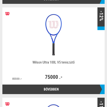
-12%
Wilson Ultra 100L V5 teniszütő
75000 .-
85500 .-
BŐVEBBEN
-11%