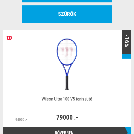
SZŰRŐK
-16%
Wilson Ultra 100 V5 teniszütő
79000 .-
94000 .-
BŐVEBBEN