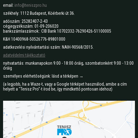
email:
info@teniszpro.hu
székhely: 1112 Budapest, Köérberki út 36.
adószám: 25282407-2-43
cégjegyzékszám: 01-09-206020
bankszámlaszámok:: CIB Bank 10702332-76290426-51100005
K&H 10400968-50526776-89801000
adatkezelési nyilvántartási szám: NAIH-90568/2015.
adatvédelmi tájékoztató
nyitvatartás: munkanapokon 9:00 - 18:00 óráig, szombatonként 9:00 - 13:00
óráig
személyes elérhetőségünk: lásd a térképen →
(a legjobb, ha a Waze-t, vagy a Google térképet használod, amibe a cím
helyett a "Tenisz Pro"-t írod be, így mindkettő pontosan idehoz)