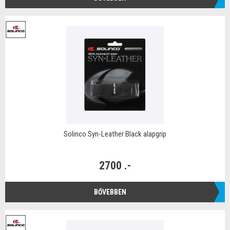
Solinco Syn-Leather Black alapgrip
2700 .-
BŐVEBBEN