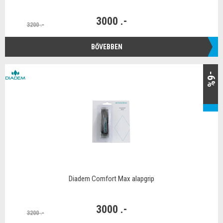
3000 .-
3200 .-
BŐVEBBEN
-6%
Diadem Comfort Max alapgrip
3000 .-
3200 .-