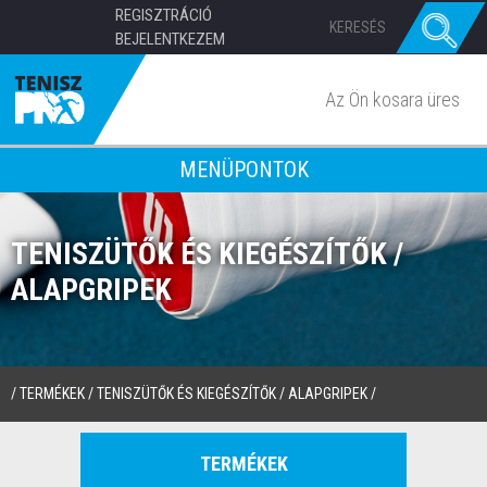
REGISZTRÁCIÓ
BEJELENTKEZEM
Az Ön kosara üres
MENÜPONTOK
TENISZÜTŐK ÉS KIEGÉSZÍTŐK /
ALAPGRIPEK
/
TERMÉKEK
/
TENISZÜTŐK ÉS KIEGÉSZÍTŐK
/
ALAPGRIPEK
/
TERMÉKEK