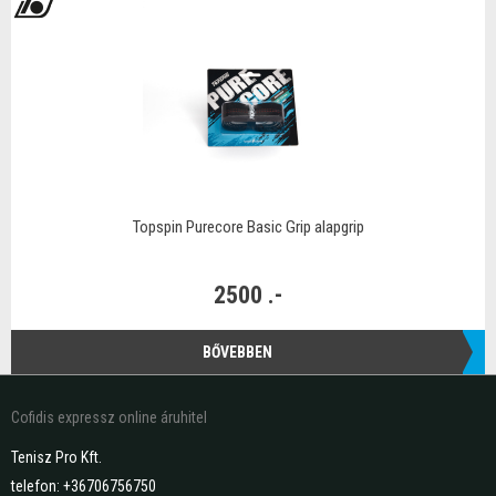
Topspin Purecore Basic Grip alapgrip
2500 .-
BŐVEBBEN
Cofidis expressz online áruhitel
Tenisz Pro Kft.
telefon: +36706756750