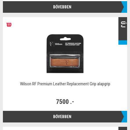
BŐVEBBEN
ÚJ
Wilson RF Premium Leather Replacement Grip alapgrip
7500 .-
BŐVEBBEN