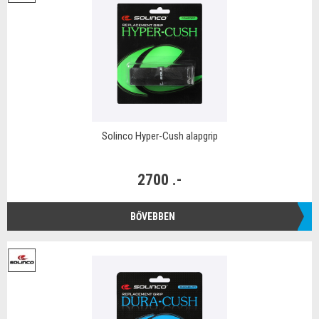
Solinco Hyper-Cush alapgrip
2700 .-
BŐVEBBEN