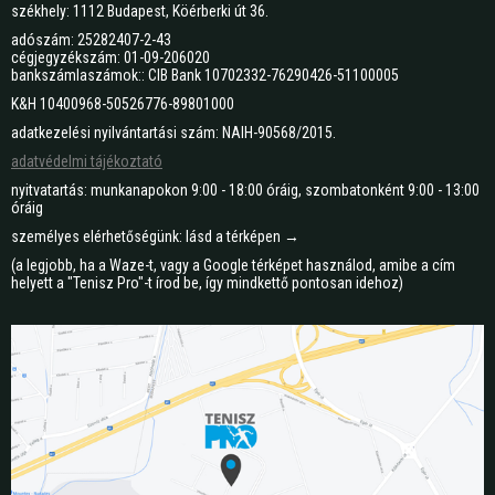
székhely: 1112 Budapest, Köérberki út 36.
adószám: 25282407-2-43
cégjegyzékszám: 01-09-206020
bankszámlaszámok:: CIB Bank 10702332-76290426-51100005
K&H 10400968-50526776-89801000
adatkezelési nyilvántartási szám: NAIH-90568/2015.
adatvédelmi tájékoztató
nyitvatartás: munkanapokon 9:00 - 18:00 óráig, szombatonként 9:00 - 13:00
óráig
személyes elérhetőségünk: lásd a térképen →
(a legjobb, ha a Waze-t, vagy a Google térképet használod, amibe a cím
helyett a "Tenisz Pro"-t írod be, így mindkettő pontosan idehoz)