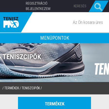
REGISZTRÁCIÓ
BEJELENTKEZEM
Az Ön kosara üres
MENÜPONTOK
TENISZCIPŐK
/
TERMÉKEK
/
TENISZCIPŐK
/
TERMÉKEK