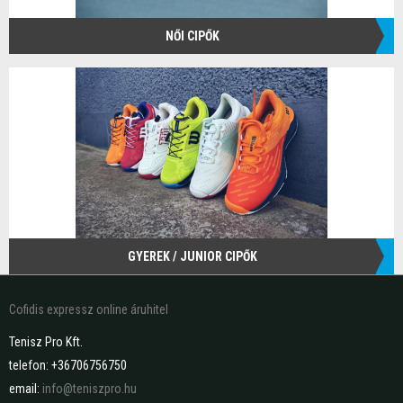
NŐI CIPŐK
GYEREK / JUNIOR CIPŐK
Cofidis expressz online áruhitel
Tenisz Pro Kft.
telefon: +36706756750
email:
info@teniszpro.hu